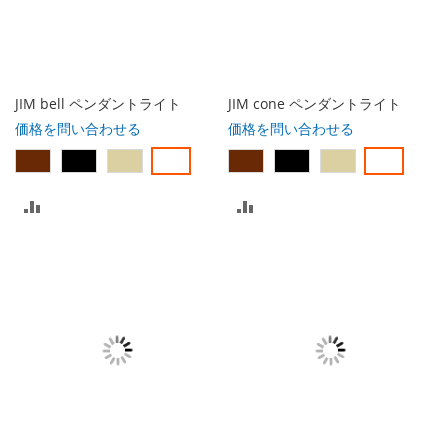
入
れ
れ
る
る
JIM bell ペンダントライト
JIM cone ペンダントライト
価格を問い合わせる
価格を問い合わせる
比
比
較
較
リ
リ
ス
ス
ト
ト
に
に
入
入