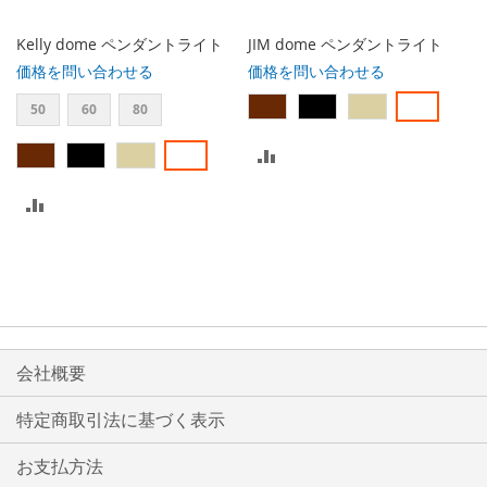
る
Kelly dome ペンダントライト
JIM dome ペンダントライト
価格を問い合わせる
価格を問い合わせる
50
60
80
比
較
比
リ
較
ス
リ
ト
ス
に
ト
会社概要
入
に
特定商取引法に基づく表示
れ
入
る
お支払方法
れ