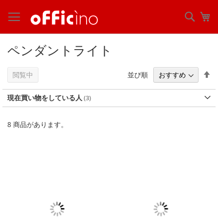
コ
ン
検
マ
テ
索
ン
ツ
ペンダントライト
に
ス
キ
降
並び順
閲覧中
ッ
順
プ
現在買い物をしている人
8
商品があります。