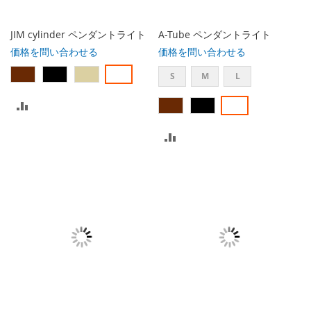
れ
れ
る
る
JIM cylinder ペンダントライト
A-Tube ペンダントライト
価格を問い合わせる
価格を問い合わせる
S
M
L
比
較
比
リ
較
ス
リ
ト
ス
に
ト
入
に
れ
入
る
れ