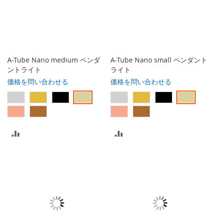
に
に
入
入
れ
れ
る
る
A-Tube Nano medium ペンダ
A-Tube Nano small ペンダント
ントライト
ライト
価格を問い合わせる
価格を問い合わせる
比
比
較
較
リ
リ
ス
ス
ト
ト