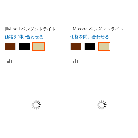
入
れ
れ
る
る
JIM bell ペンダントライト
JIM cone ペンダントライト
価格を問い合わせる
価格を問い合わせる
比
比
較
較
リ
リ
ス
ス
ト
ト
に
に
入
入
れ
れ