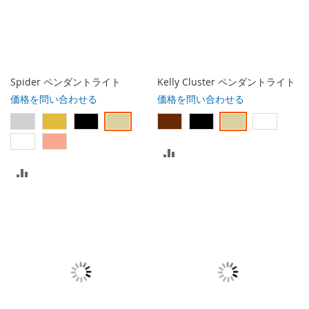
に
に
入
入
れ
れ
る
る
Spider ペンダントライト
Kelly Cluster ペンダントライト
価格を問い合わせる
価格を問い合わせる
比
比
較
較
リ
リ
ス
ス
ト
ト
に
に
入