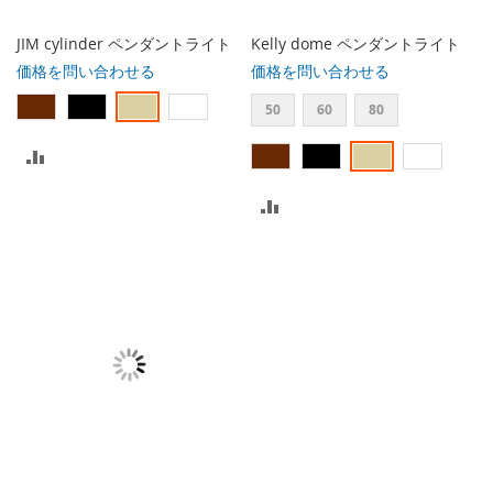
る
る
JIM cylinder ペンダントライト
Kelly dome ペンダントライト
価格を問い合わせる
価格を問い合わせる
50
60
80
比
較
比
リ
較
ス
リ
ト
ス
に
ト
入
に
れ
入
る
れ