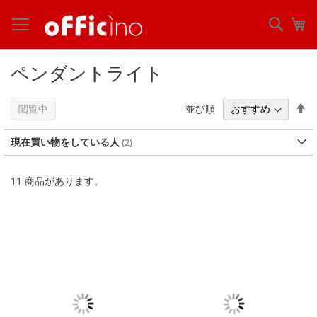
コ
ン
検
マ
テ
索
ン
ツ
ペンダントライト
に
ス
キ
降
並び順
閲覧中
ッ
順
プ
現在買い物をしている人
11
商品があります。