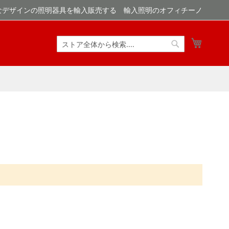
なデザインの照明器具を輸入販売する 輸入照明のオフィチーノ
マイカ
検
検
索
索