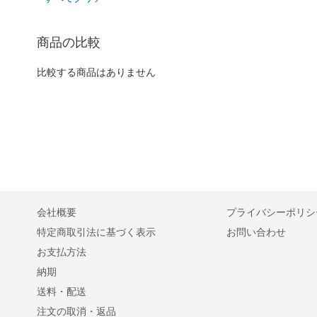
を
品
削
を
除
商品の比較
削
す
除
る
す
比較する商品はありません
る
会社概要
プライバシーポリシ
特定商取引法に基づく表示
お問い合わせ
お支払方法
納期
送料・配送
注文の取消・返品