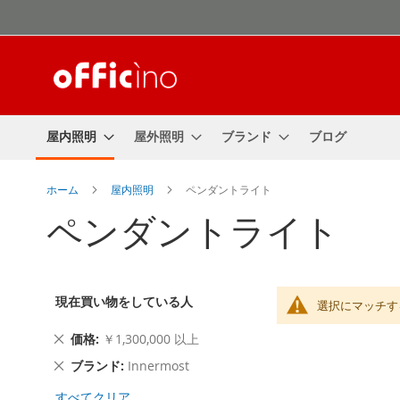
コ
ン
テ
ン
ツ
に
ス
屋内照明
屋外照明
ブランド
ブログ
キ
ッ
プ
ホーム
屋内照明
ペンダントライト
ペンダントライト
現在買い物をしている人
選択にマッチす
こ
価格
￥1,300,000 以上
の
こ
ブランド
Innermost
商
の
品
すべてクリア
商