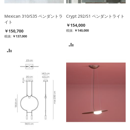
れ
れ
る
る
Mexican 310/S35 ペンダントラ
Crypt 292/S1 ペンダントライト
イト
￥154,000
￥150,700
￥140,000
￥137,000
比
比
較
較
リ
リ
ス
ス
ト
ト
に
に
入
入
れ
れ
る