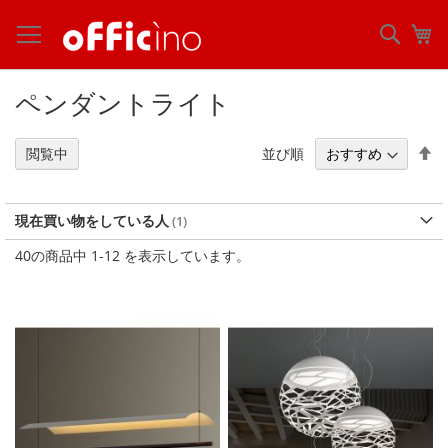
コ
ン
検
マ
テ
索
ン
ツ
ペンダントライト
に
ス
キ
降
並び順
閲覧中
ッ
順
プ
現在買い物をしている人
40
の商品中
1
-
12
を表示しています。