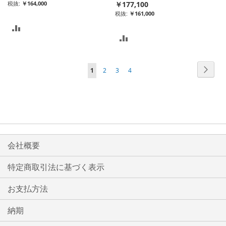
￥164,000
￥177,100
￥161,000
比
比
較
較
リ
ペ
ペ
次
ペ
ペ
ペ
ペ
1
2
3
4
リ
ー
ス
ー
ー
ー
ー
ー
ジ
ス
ト
ジ
ジ
ジ
ジ
ジ
ト
に
を
に
読
入
入
会社概要
ん
れ
れ
で
特定商取引法に基づく表示
る
い
る
お支払方法
ま
す
納期