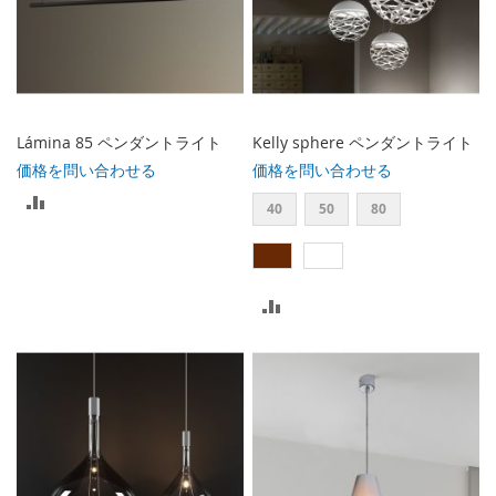
Lámina 85 ペンダントライト
Kelly sphere ペンダントライト
価格を問い合わせる
価格を問い合わせる
比
40
50
80
較
リ
比
ス
較
ト
リ
に
ス
入
ト
れ