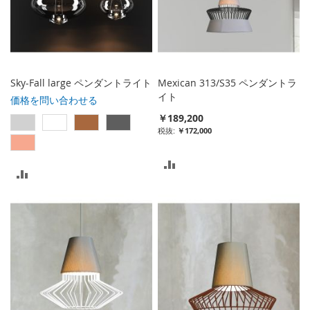
に
る
入
れ
る
Sky-Fall large ペンダントライト
Mexican 313/S35 ペンダントラ
イト
価格を問い合わせる
￥189,200
￥172,000
比
比
較
較
リ
リ
ス
ス
ト
ト
に
に
入