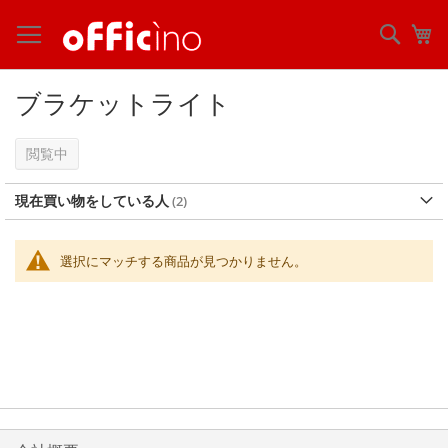
コ
ン
検
マ
テ
索
ン
ツ
ブラケットライト
に
ス
キ
閲覧中
ッ
プ
現在買い物をしている人
選択にマッチする商品が見つかりません。