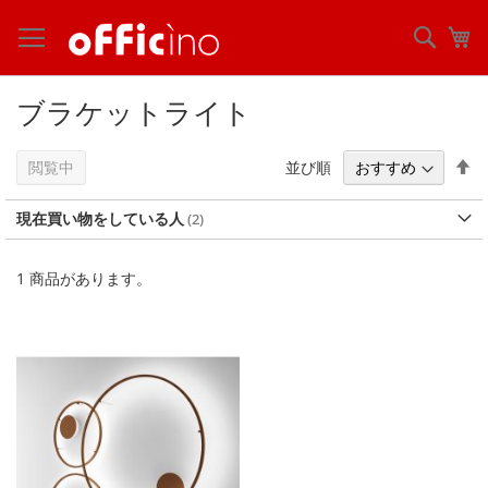
コ
ン
検
マ
テ
索
ン
ツ
ブラケットライト
に
ス
キ
降
並び順
閲覧中
ッ
順
プ
現在買い物をしている人
1
商品があります。