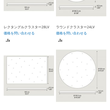
入
入
れ
れ
る
る
レクタングルクラスター28LV
ラウンドクラスター24LV
価格を問い合わせる
価格を問い合わせる
比
比
較
較
リ
リ
ス
ス
ト
ト
に
に
入
入
れ
れ
る
る