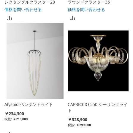
レクタングルクラスター28
ラウンドクラスター36
価格を問い合わせる
価格を問い合わせる
比
比
較
較
リ
リ
ス
ス
ト
ト
に
に
入
入
れ
れ
る
る
Alysoid ペンダントライト
CAPRICCIO 550 シーリングライ
ト
￥234,300
￥213,000
￥328,900
￥299,000
比