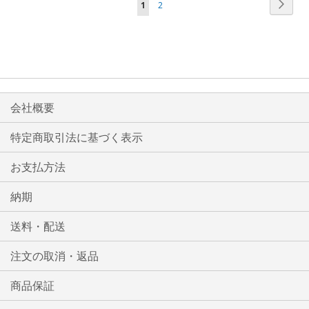
ペ
次
ペ
ペ
1
2
リ
リ
ー
ー
ー
ー
ジ
ス
ス
ジ
ジ
ジ
ト
ト
を
に
に
読
入
入
会社概要
ん
れ
れ
で
特定商取引法に基づく表示
い
る
る
お支払方法
ま
す
納期
送料・配送
注文の取消・返品
商品保証