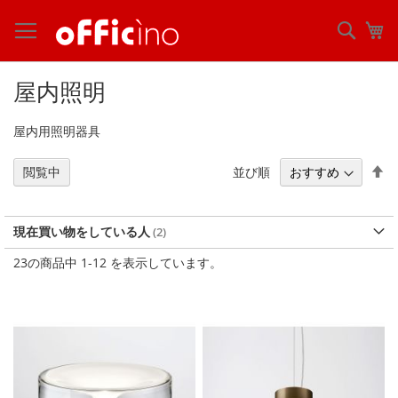
コ
ン
検
マ
テ
索
ン
ツ
屋内照明
に
ス
屋内用照明器具
キ
ッ
プ
降
並び順
閲覧中
順
現在買い物をしている人
23
の商品中
1
-
12
を表示しています。