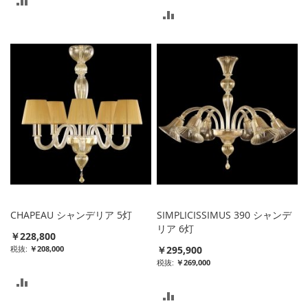
比
較
較
リ
リ
ス
ス
ト
ト
に
に
入
入
れ
れ
る
る
CHAPEAU シャンデリア 5灯
SIMPLICISSIMUS 390 シャンデ
リア 6灯
￥228,800
￥208,000
￥295,900
￥269,000
比
比
較