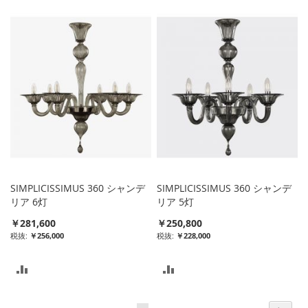
較
リ
リ
ス
ス
ト
ト
に
に
入
入
れ
れ
る
る
SIMPLICISSIMUS 360 シャンデ
SIMPLICISSIMUS 360 シャンデ
リア 6灯
リア 5灯
￥281,600
￥250,800
￥256,000
￥228,000
比
比
較
較
ペ