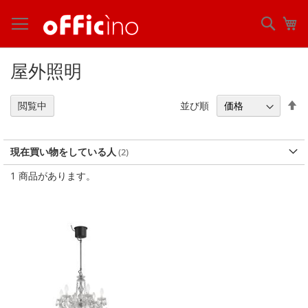
コ
ン
検
マ
テ
索
ン
ツ
屋外照明
に
ス
キ
降
並び順
閲覧中
ッ
順
プ
現在買い物をしている人
1
商品があります。