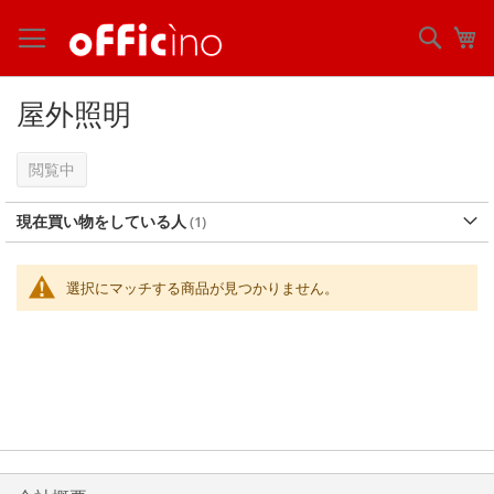
コ
ン
検
マ
テ
索
ン
ツ
屋外照明
に
ス
キ
閲覧中
ッ
プ
現在買い物をしている人
選択にマッチする商品が見つかりません。