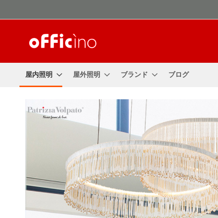
コ
ン
テ
ン
ツ
に
ス
屋内照明
屋外照明
ブランド
ブログ
キ
ッ
プ