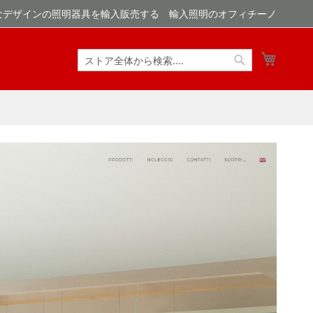
なデザインの照明器具を輸入販売する 輸入照明のオフィチーノ
マイカ
検
検
索
索