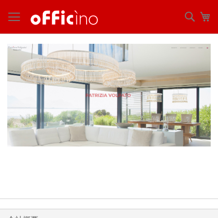
コ
ン
検
マ
テ
索
ン
ツ
に
ス
キ
ッ
プ