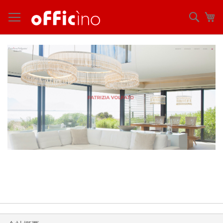
コ
ン
検
マ
テ
索
ン
ツ
に
ス
キ
ッ
プ