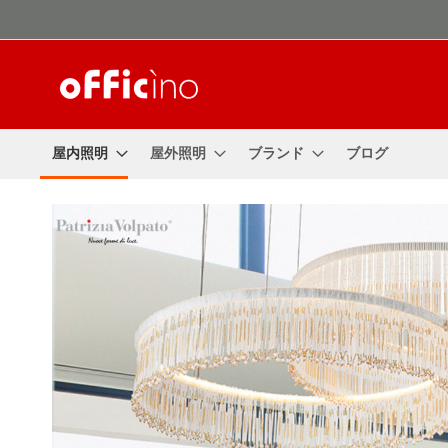
コ
ン
テ
ン
ツ
に
ス
屋内照明
屋外照明
ブランド
ブログ
キ
ッ
プ