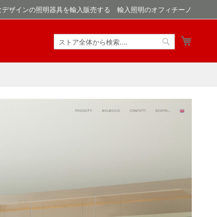
なデザインの照明器具を輸入販売する 輸入照明のオフィチーノ
マイカ
検
検
索
索