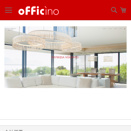
コ
ン
検
マ
テ
索
ン
ツ
に
ス
キ
ッ
プ