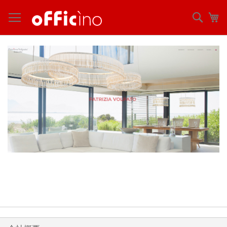
コ
ン
検
マ
テ
索
ン
ツ
に
ス
キ
ッ
プ