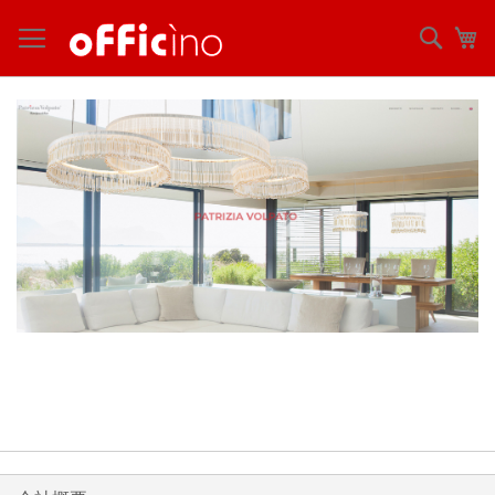
コ
ン
検
マ
テ
索
ン
ツ
に
ス
キ
ッ
プ