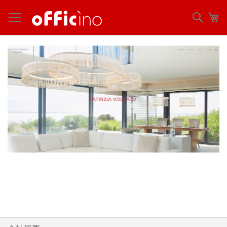
コ
ン
検
マ
テ
索
ン
ツ
に
ス
キ
ッ
プ