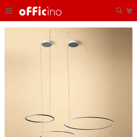
コ
ン
検
マ
テ
索
ン
ツ
Skip
に
to
ス
the
キ
end
ッ
of
プ
the
images
gallery