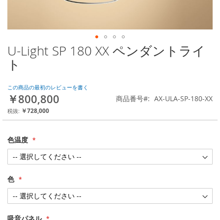
U-Light SP 180 XX ペンダントライ
Skip
to
ト
the
beginning
of
この商品の最初のレビューを書く
￥800,800
the
商品番号
AX-ULA-SP-180-XX
images
￥728,000
gallery
色温度
色
吸音パネル