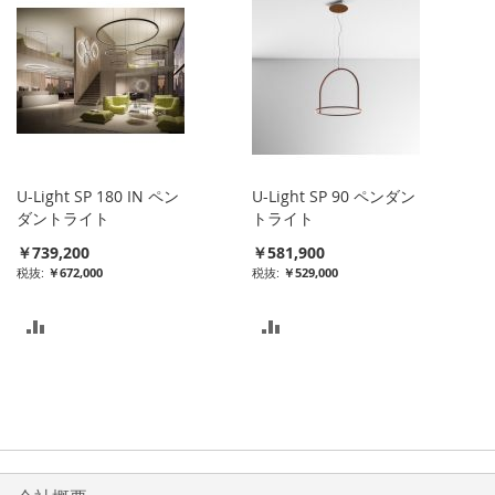
リ
リ
ス
ス
ト
ト
に
に
入
入
U-Light SP 180 IN ペン
U-Light SP 90 ペンダン
れ
れ
ダントライト
トライト
￥739,200
￥581,900
る
る
￥672,000
￥529,000
比
比
較
較
リ
リ
ス
ス
ト
ト