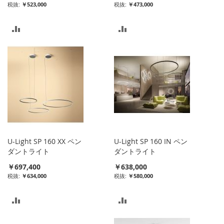
￥523,000
￥473,000
比
比
較
較
リ
リ
ス
ス
ト
ト
に
に
入
入
U-Light SP 160 XX ペン
U-Light SP 160 IN ペン
れ
れ
ダントライト
ダントライト
￥697,400
￥638,000
る
る
￥634,000
￥580,000
比
比
較
較