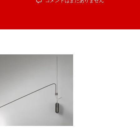
Icone/Tecla
コメントはまだありません
者
日
ブ
ラ
ケ
ッ
ト
ラ
イ
ト
へ
の