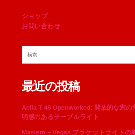
ショップ
お問い合わせ
検
索
対
象:
最近の投稿
Aella T 45 Openworked: 開放
明感のあるテーブルライト
Masiero – Vegas ブラケットライト