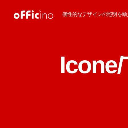
個性的なデザインの照明を輸
輸
入
照
明
の
Icon
オ
フ
ィ
チ
ー
ノ