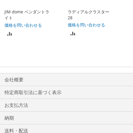
入
入
れ
JIM dome ペンダントラ
ラディアルクラスター
れ
イト
28
る
価格を問い合わせる
価格を問い合わせる
る
比
比
較
較
リ
リ
ス
ス
ト
ト
会社概要
に
に
特定商取引法に基づく表示
入
入
お支払方法
れ
れ
る
る
納期
送料・配送