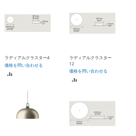
リ
リ
ス
ス
ト
ト
に
に
入
入
れ
ラディアルクラスター4
ラディアルクラスター
れ
12
価格を問い合わせる
る
価格を問い合わせる
比
る
比
較
較
リ
リ
ス
ス
ト
ト
に
に