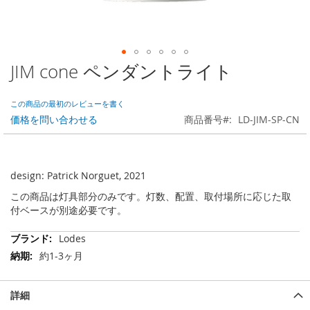
JIM cone ペンダントライト
Skip
to
the
この商品の最初のレビューを書く
beginning
価格を問い合わせる
商品番号
LD-JIM-SP-CN
of
the
images
gallery
design: Patrick Norguet, 2021
この商品は灯具部分のみです。灯数、配置、取付場所に応じた取
付ベースが別途必要です。
そ
Lodes
の
約1-3ヶ月
他
の
情
詳細
報