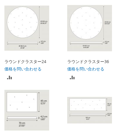
較
較
リ
リ
ス
ス
ト
ト
に
に
入
入
ラウンドクラスター24
ラウンドクラスター36
れ
れ
価格を問い合わせる
価格を問い合わせる
比
比
る
る
較
較
リ
リ
ス
ス
ト
ト
に
に