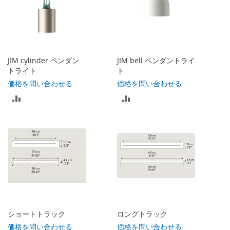
JIM cylinder ペンダン
JIM bell ペンダントライ
トライト
ト
価格を問い合わせる
価格を問い合わせる
比
比
較
較
リ
リ
ス
ス
ト
ト
に
に
入
入
ショートトラック
ロングトラック
れ
れ
価格を問い合わせる
価格を問い合わせる