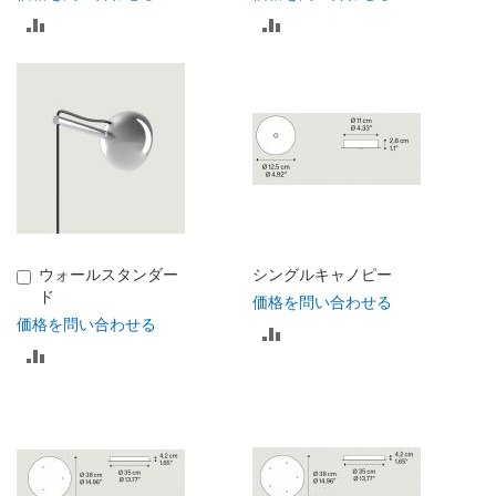
比
比
る
る
較
較
リ
リ
ス
ス
ト
ト
に
に
入
入
ウォールスタンダー
シングルキャノピー
カ
れ
れ
ド
ー
価格を問い合わせる
ト
価格を問い合わせる
比
る
る
に
比
入
較
れ
較
る
リ
リ
ス
ス
ト