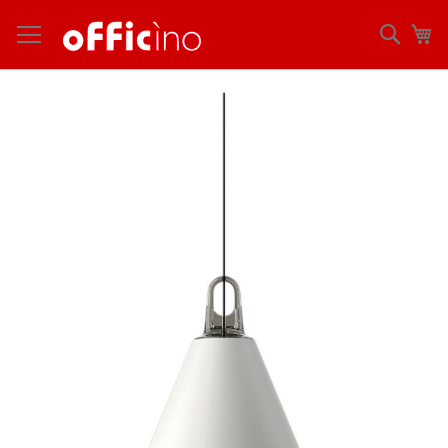
コ
ン
検
マ
テ
索
ン
ツ
Skip
に
to
ス
the
キ
end
ッ
of
プ
the
images
gallery