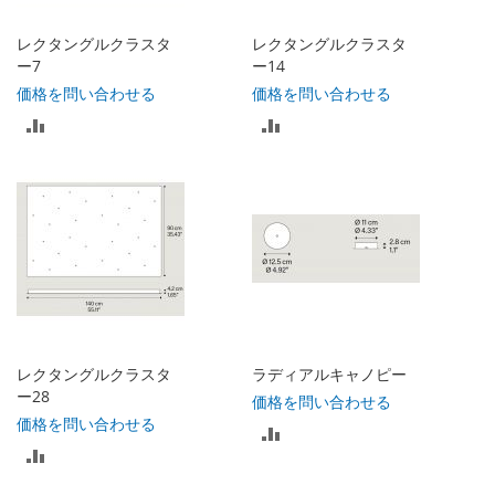
入
入
レクタングルクラスタ
レクタングルクラスタ
れ
れ
ー7
ー14
価格を問い合わせる
価格を問い合わせる
る
る
比
比
較
較
リ
リ
ス
ス
ト
ト
に
に
入
入
レクタングルクラスタ
ラディアルキャノピー
れ
れ
ー28
価格を問い合わせる
価格を問い合わせる
比
る
る
比
較
較