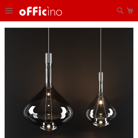
コ
ン
検
マ
テ
索
ン
ツ
Skip
に
to
ス
the
キ
end
ッ
of
プ
the
images
gallery