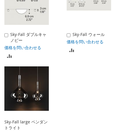
Sky-Fall ダブルキャ
Sky-Fall ウォール
カ
カ
ノピー
ー
ー
価格を問い合わせる
ト
ト
価格を問い合わせる
比
に
に
比
入
入
較
れ
れ
較
る
る
リ
リ
ス
ス
ト
ト
に
に
入
入
れ
Sky-Fall large ペンダン
れ
トライト