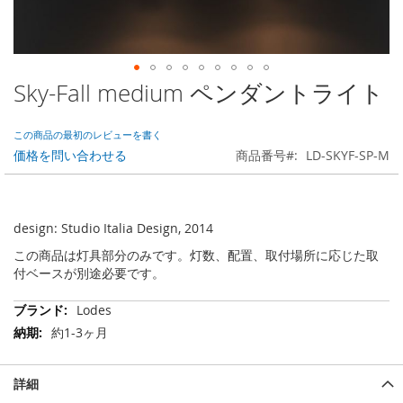
Sky-Fall medium ペンダントライト
Skip
to
the
この商品の最初のレビューを書く
beginning
価格を問い合わせる
商品番号
LD-SKYF-SP-M
of
the
images
gallery
design: Studio Italia Design, 2014
この商品は灯具部分のみです。灯数、配置、取付場所に応じた取
付ベースが別途必要です。
そ
Lodes
の
約1-3ヶ月
他
の
情
詳細
報