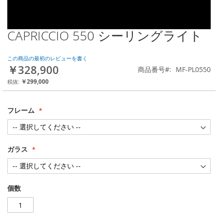
CAPRICCIO 550 シーリングライト
Skip
to
the
この商品の最初のレビューを書く
beginning
￥328,900
商品番号
MF-PL0550
of
the
￥299,000
images
gallery
フレーム
ガラス
個数