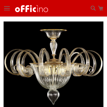
コ
ン
検
マ
テ
索
ン
ツ
Skip
に
to
ス
the
キ
end
ッ
of
プ
the
images
gallery