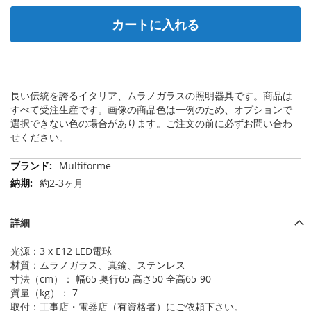
カートに入れる
長い伝統を誇るイタリア、ムラノガラスの照明器具です。商品は
すべて受注生産です。画像の商品色は一例のため、オプションで
選択できない色の場合があります。ご注文の前に必ずお問い合わ
せください。
そ
Multiforme
の
約2-3ヶ月
他
の
情
詳細
報
光源：3 x E12 LED電球
材質：ムラノガラス、真鍮、ステンレス
寸法（cm）： 幅65 奥行65 高さ50 全高65-90
質量（kg）： 7
取付：工事店・電器店（有資格者）にご依頼下さい。