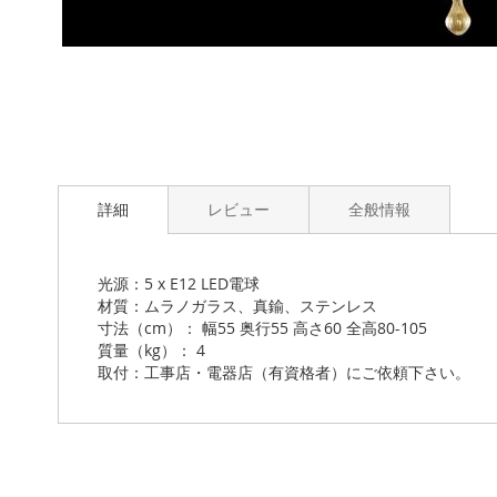
Skip
to
the
beginning
of
the
images
詳細
レビュー
全般情報
gallery
光源：5 x E12 LED電球
材質：ムラノガラス、真鍮、ステンレス
寸法（cm）： 幅55 奥行55 高さ60 全高80-105
質量（kg）： 4
取付：工事店・電器店（有資格者）にご依頼下さい。