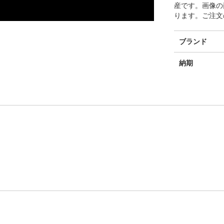
産です。画像の
ります。ご注文
そ
ブランド
の
他
納期
の
情
報