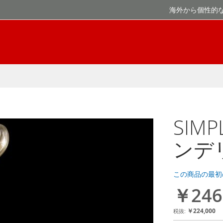
海外から個性的
SIMP
ンデ
この商品の最初
￥246
￥224,000