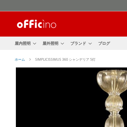
コ
ン
テ
ン
ツ
に
ス
屋内照明
屋外照明
ブランド
ブログ
キ
ッ
プ
ホーム
SIMPLICISSIMUS 360 シャンデリア 5灯
Skip
to
the
end
of
the
images
gallery