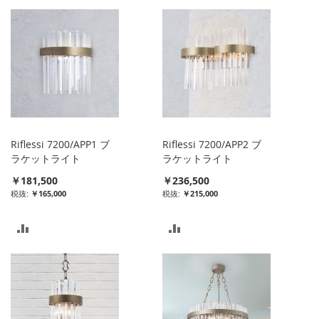
較
較
リ
リ
ス
ス
ト
ト
に
に
入
入
Riflessi 7200/APP1 ブ
Riflessi 7200/APP2 ブ
れ
れ
ラケットライト
ラケットライト
￥181,500
￥236,500
る
る
￥165,000
￥215,000
比
比
較
較
リ
リ
ス
ス