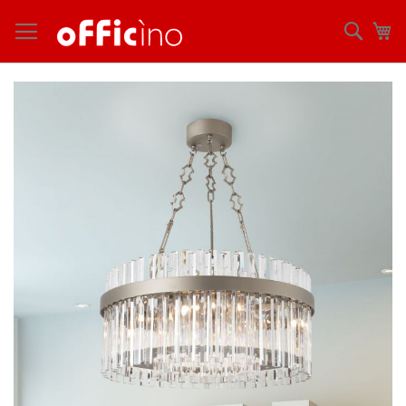
コ
ン
検
マ
テ
索
ン
ツ
Skip
に
to
ス
the
キ
end
ッ
of
プ
the
images
gallery