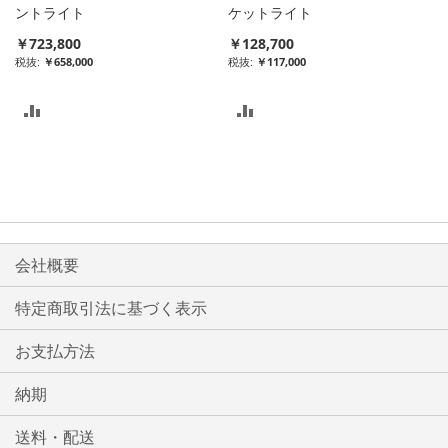
れ
れ
ントライト
ケットライト
￥723,800
￥128,700
る
る
￥658,000
￥117,000
比
比
較
較
リ
リ
ス
ス
ト
ト
会社概要
に
に
特定商取引法に基づく表示
入
入
お支払方法
れ
れ
る
る
納期
送料・配送