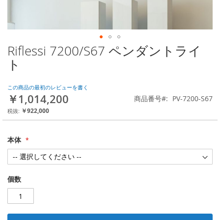
Riflessi 7200/S67 ペンダントライ
Skip
to
ト
the
beginning
of
この商品の最初のレビューを書く
￥1,014,200
the
商品番号
PV-7200-S67
images
￥922,000
gallery
本体
個数