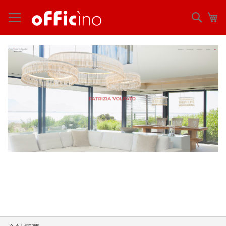
コ
ン
検
マ
テ
索
ン
ツ
に
ス
キ
ッ
プ