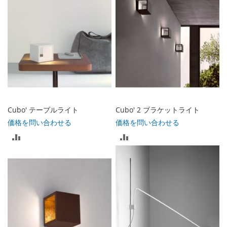
Cubo' テーブルライト
Cubo' 2 ブラケットライト
価格を問い合わせる
価格を問い合わせる
比
比
較
較
リ
リ
ス
ス
ト
ト
に
に