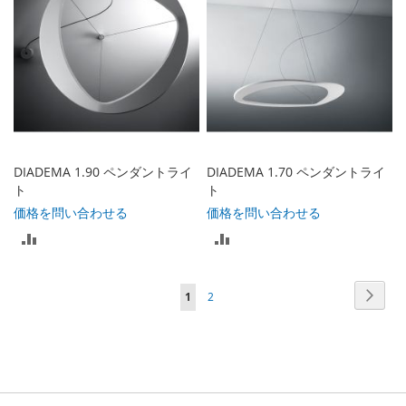
ス
ス
ト
ト
に
に
入
入
れ
れ
る
る
DIADEMA 1.90 ペンダントライ
DIADEMA 1.70 ペンダントライ
ト
ト
価格を問い合わせる
価格を問い合わせる
比
比
較
較
ペ
ペ
次
ペ
ペ
1
2
リ
リ
ー
ー
ー
ー
ジ
ス
ス
ジ
ジ
ジ
ト
ト
を
に
に
読