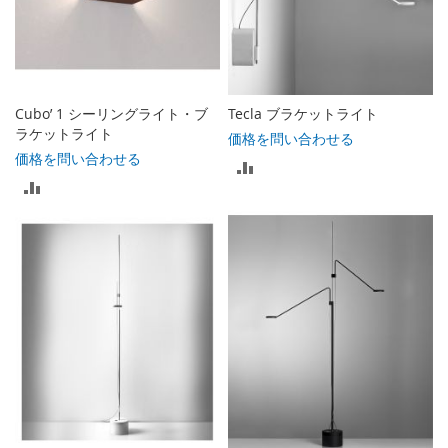
入
入
れ
れ
る
る
Cubo’ 1 シーリングライト・ブ
Tecla ブラケットライト
ラケットライト
価格を問い合わせる
価格を問い合わせる
比
比
較
較
リ
リ
ス
ス
ト
ト
に
に
入
入
れ
れ
る