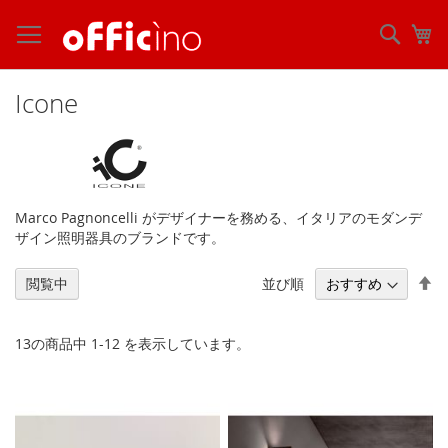
コ
ン
検
マ
テ
索
ン
ツ
Icone
に
ス
キ
ッ
プ
Marco Pagnoncelli がデザイナーを務める、イタリアのモダンデ
ザイン照明器具のブランドです。
降
並び順
閲覧中
順
13
の商品中
1
-
12
を表示しています。