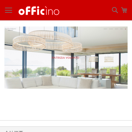
コ
ン
検
マ
テ
索
ン
ツ
に
ス
キ
ッ
プ