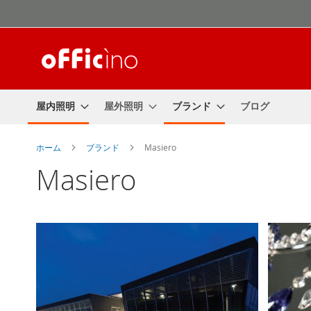
コ
ン
テ
ン
ツ
に
ス
屋内照明
屋外照明
ブランド
ブログ
キ
ッ
プ
ホーム
ブランド
Masiero
Masiero