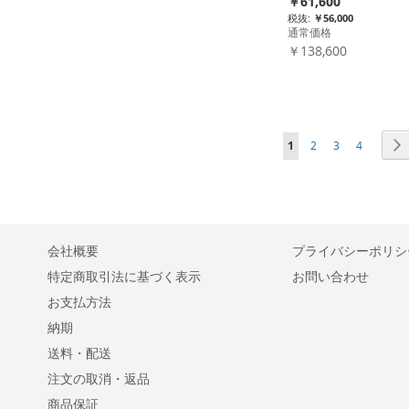
￥61,600
別
￥56,000
比
比
比
価
通常価格
格
￥138,600
較
較
較
比
リ
リ
リ
較
ス
ス
ス
ペ
ページを読んでいます
ページ
ページ
ページ
1
2
3
4
リ
ー
ト
ト
ト
ジ
ス
に
に
に
ト
入
入
入
に
会社概要
プライバシーポリシ
れ
れ
れ
特定商取引法に基づく表示
お問い合わせ
入
る
る
る
お支払方法
れ
納期
る
送料・配送
注文の取消・返品
商品保証