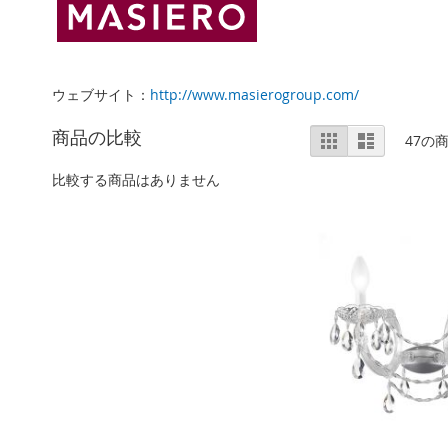
ウェブサイト：
http://www.masierogroup.com/
表
商品の比較
表
リ
47
の
ス
示
ト
方
比較する商品はありません
法