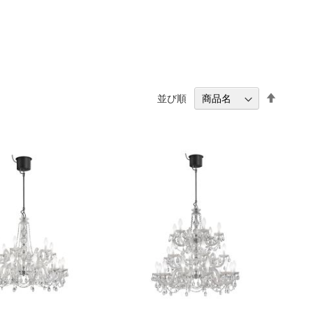
降
並び順
順