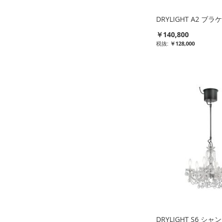
DRYLIGHT A2 ブ
￥140,800
￥128,000
比
比
比
比
較
較
較
較
リ
リ
リ
リ
ス
ス
ス
ス
ト
ト
ト
ト
に
に
に
に
入
入
入
入
れ
れ
れ
れ
る
る
る
る
DRYLIGHT S6 シ