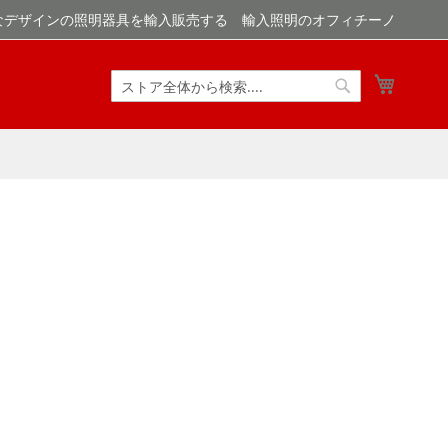
なデザインの照明器具を輸入販売する 輸入照明のオフィチーノ
マイカ
検
検
索
索