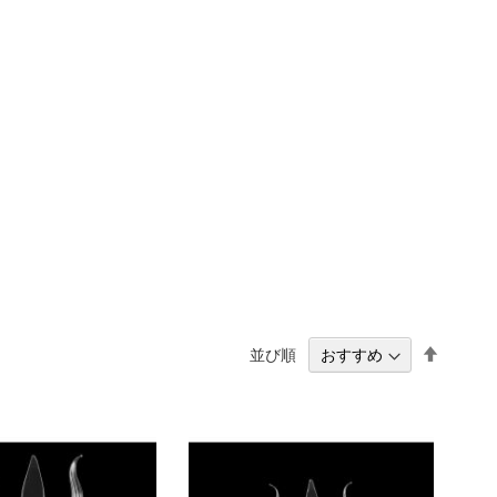
降
並び順
順