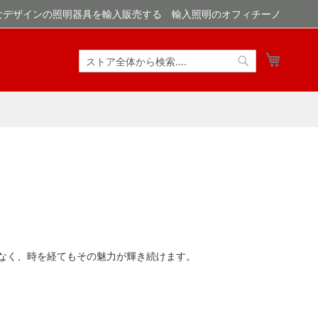
なデザインの照明器具を輸入販売する 輸入照明のオフィチーノ
マイカ
検
検
索
索
となく、時を経てもその魅力が輝き続けます。