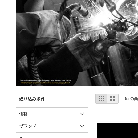
表
表
リ
65
の
絞り込み条件
ス
示
ト
方
価格
法
ブランド