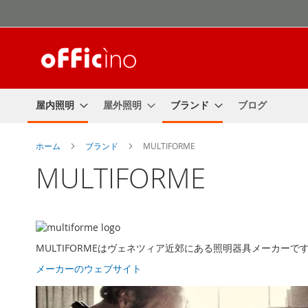
コ
ン
テ
ン
ツ
に
ス
屋内照明
屋外照明
ブランド
ブログ
キ
ッ
プ
ホーム
ブランド
MULTIFORME
MULTIFORME
MULTIFORMEはヴェネツィア近郊にある照明器具メーカ
メーカーのウェブサイト