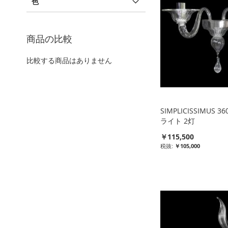
色
商品の比較
比較する商品はありません
SIMPLICISSIMUS 
ライト 2灯
￥115,500
￥105,000
比
比
比
比
較
較
較
較
リ
リ
リ
リ
ス
ス
ス
ス
ト
ト
ト