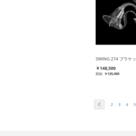
ト
に
に
に
に
入
入
入
入
れ
れ
れ
れ
る
る
る
る
SWING 274 ブラ
￥148,500
￥135,000
比
較
ペ
ページ
前
ページ
ページ
ペー
2
3
4
5
リ
ー
ジ
ス
ト