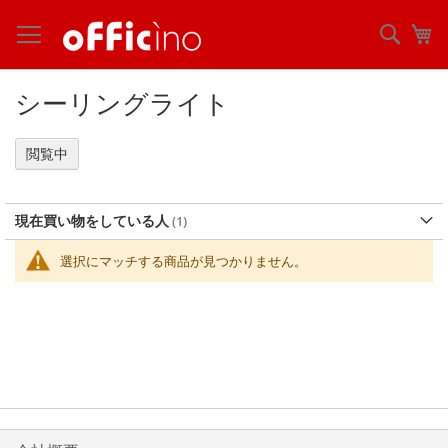
コ
ン
検
マ
テ
索
ン
ツ
シーリングライト
に
ス
キ
閲覧中
ッ
プ
現在買い物をしている人
選択にマッチする商品が見つかりません。