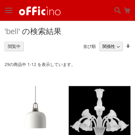
コ
ン
検
マ
テ
索
ン
ツ
'bell' の検索結果
に
ス
キ
昇
並び順
閲覧中
ッ
順
プ
29
の商品中
1
-
12
を表示しています。