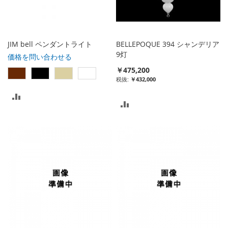
JIM bell ペンダントライト
BELLEPOQUE 394 シャンデリア
9灯
価格を問い合わせる
￥475,200
￥432,000
比
比
較
較
リ
リ
ス
ス
ト
ト
に
に
入
入
れ
れ