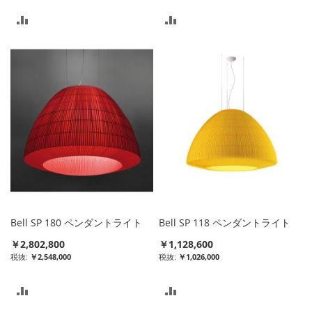
比
比
較
較
リ
リ
ス
ス
ト
ト
に
に
入
入
れ
れ
る
る
Bell SP 180 ペンダントライト
Bell SP 118 ペンダントライト
￥2,802,800
￥1,128,600
￥2,548,000
￥1,026,000
比
比