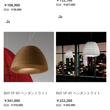
￥722,700
￥108,900
￥657,000
￥99,000
比
比
較
較
リ
リ
ス
ス
ト
ト
に
に
入
入
れ
れ
る
る
Bell SP 60 ペンダントライト
Bell SP 45 ペンダントライト
￥341,000
￥222,200
￥310,000
￥202,000