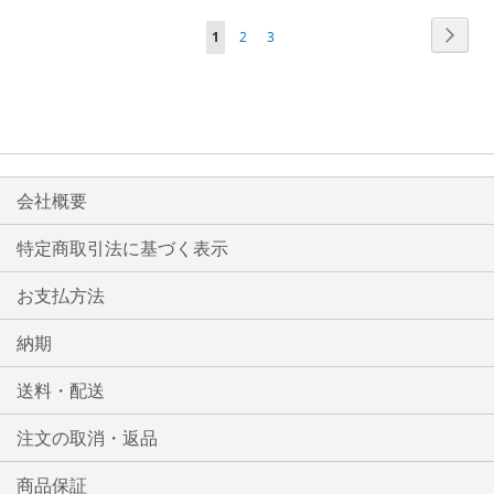
較
較
ペ
ペ
次
ペ
ペ
ペ
1
2
3
リ
リ
ー
ー
ー
ー
ー
ジ
ス
ス
ジ
ジ
ジ
ジ
ト
ト
を
に
に
読
入
入
会社概要
ん
れ
れ
で
特定商取引法に基づく表示
い
る
る
お支払方法
ま
す
納期
送料・配送
注文の取消・返品
商品保証