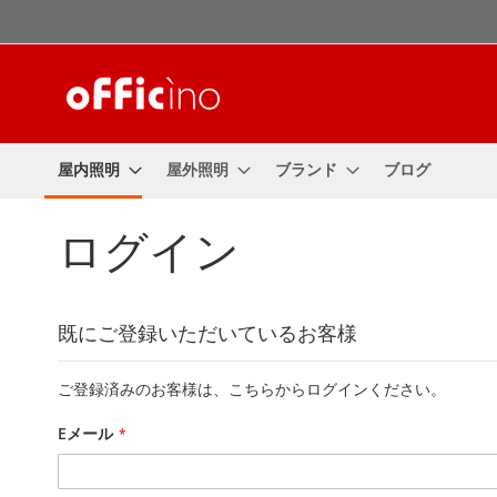
コ
ン
テ
ン
ツ
に
ス
屋内照明
屋外照明
ブランド
ブログ
キ
ッ
プ
ログイン
既にご登録いただいているお客様
ご登録済みのお客様は、こちらからログインください。
Eメール