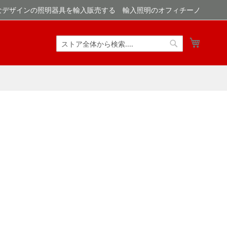
なデザインの照明器具を輸入販売する 輸入照明のオフィチーノ
マイカ
検
検
索
索