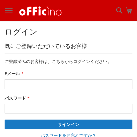
コ
ン
検
マ
テ
索
ン
ツ
ログイン
に
ス
既にご登録いただいているお客様
キ
ッ
プ
ご登録済みのお客様は、こちらからログインください。
Eメール
パスワード
サインイン
パスワードをお忘れですか？