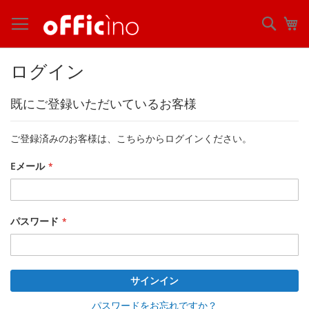
コ
ン
検
マ
テ
索
ン
ツ
ログイン
に
ス
既にご登録いただいているお客様
キ
ッ
プ
ご登録済みのお客様は、こちらからログインください。
Eメール
パスワード
サインイン
パスワードをお忘れですか？