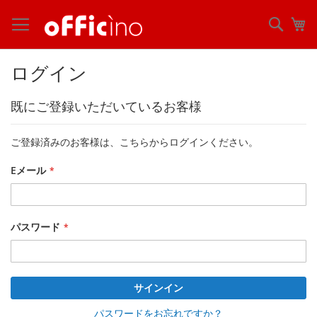
コ
ン
検
マ
テ
索
ン
ツ
ログイン
に
ス
既にご登録いただいているお客様
キ
ッ
プ
ご登録済みのお客様は、こちらからログインください。
Eメール
パスワード
サインイン
パスワードをお忘れですか？