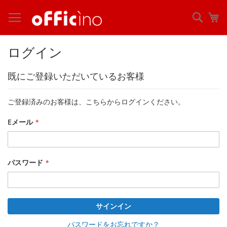
コ
ン
検
マ
テ
索
ン
ツ
ログイン
に
ス
既にご登録いただいているお客様
キ
ッ
プ
ご登録済みのお客様は、こちらからログインください。
Eメール
パスワード
サインイン
パスワードをお忘れですか？