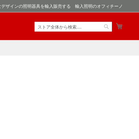
なデザインの照明器具を輸入販売する 輸入照明のオフィチーノ
マイカ
検
検
索
索