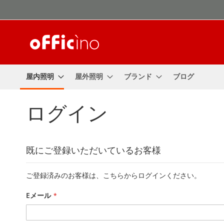
コ
ン
テ
ン
ツ
に
ス
屋内照明
屋外照明
ブランド
ブログ
キ
ッ
プ
ログイン
既にご登録いただいているお客様
ご登録済みのお客様は、こちらからログインください。
Eメール