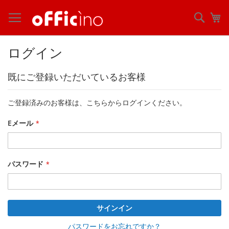
コ
ン
検
マ
テ
索
ン
ツ
ログイン
に
ス
既にご登録いただいているお客様
キ
ッ
プ
ご登録済みのお客様は、こちらからログインください。
Eメール
パスワード
サインイン
パスワードをお忘れですか？