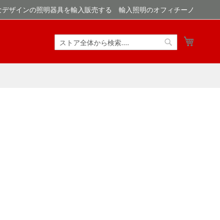
なデザインの照明器具を輸入販売する 輸入照明のオフィチーノ
マイカ
検
検
索
索