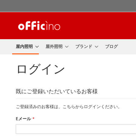
コ
ン
テ
ン
ツ
に
ス
屋内照明
屋外照明
ブランド
ブログ
キ
ッ
プ
ログイン
既にご登録いただいているお客様
ご登録済みのお客様は、こちらからログインください。
Eメール