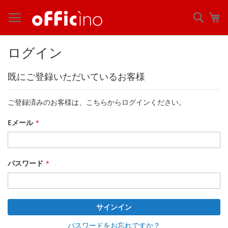
コ
ン
検
マ
テ
索
ン
ツ
ログイン
に
ス
既にご登録いただいているお客様
キ
ッ
プ
ご登録済みのお客様は、こちらからログインください。
Eメール
パスワード
サインイン
パスワードをお忘れですか？