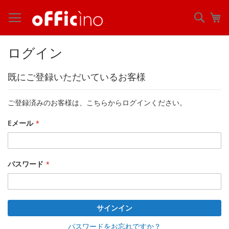
コ
ン
検
マ
テ
索
ン
ツ
ログイン
に
ス
既にご登録いただいているお客様
キ
ッ
プ
ご登録済みのお客様は、こちらからログインください。
Eメール
パスワード
サインイン
パスワードをお忘れですか？