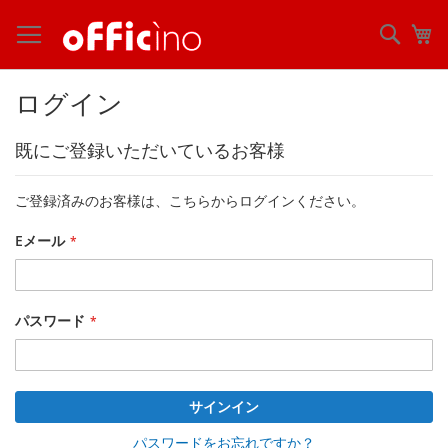
コ
ン
検
マ
テ
索
ン
ツ
ログイン
に
ス
既にご登録いただいているお客様
キ
ッ
プ
ご登録済みのお客様は、こちらからログインください。
Eメール
パスワード
サインイン
パスワードをお忘れですか？