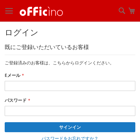
コ
ン
検
マ
テ
索
ン
ツ
ログイン
に
ス
既にご登録いただいているお客様
キ
ッ
プ
ご登録済みのお客様は、こちらからログインください。
Eメール
パスワード
サインイン
パスワードをお忘れですか？