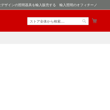
なデザインの照明器具を輸入販売する 輸入照明のオフィチーノ
マイカ
検
検
索
索