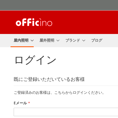
コ
ン
テ
ン
ツ
に
ス
屋内照明
屋外照明
ブランド
ブログ
キ
ッ
プ
ログイン
既にご登録いただいているお客様
ご登録済みのお客様は、こちらからログインください。
Eメール