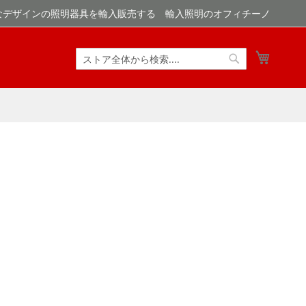
なデザインの照明器具を輸入販売する 輸入照明のオフィチーノ
マイカ
検
検
索
索