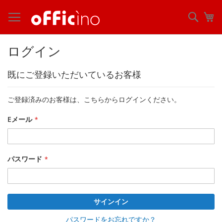
コ
ン
検
マ
テ
索
ン
ツ
ログイン
に
ス
既にご登録いただいているお客様
キ
ッ
プ
ご登録済みのお客様は、こちらからログインください。
Eメール
パスワード
サインイン
パスワードをお忘れですか？