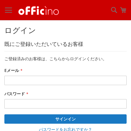
コ
ン
検
マ
テ
索
ン
ツ
ログイン
に
ス
既にご登録いただいているお客様
キ
ッ
プ
ご登録済みのお客様は、こちらからログインください。
Eメール
パスワード
サインイン
パスワードをお忘れですか？