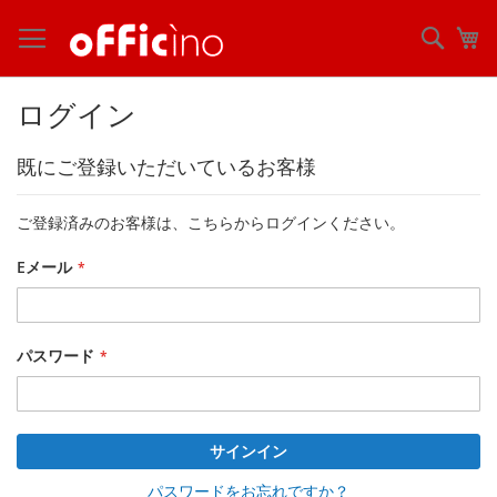
コ
ン
検
マ
テ
索
ン
ツ
ログイン
に
ス
既にご登録いただいているお客様
キ
ッ
プ
ご登録済みのお客様は、こちらからログインください。
Eメール
パスワード
サインイン
パスワードをお忘れですか？