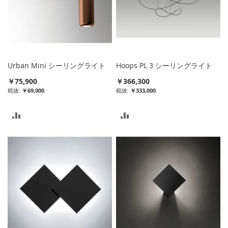
Urban Mini シーリングライト
Hoops PL 3 シーリングライト
￥75,900
￥366,300
￥69,000
￥333,000
比
比
較
較
リ
リ
ス
ス
ト
ト
に
に
入
入