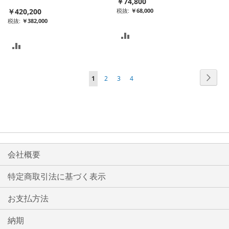
￥74,800
￥420,200
￥68,000
￥382,000
比
比
較
較
リ
ペ
ペ
次
ペ
ペ
ペ
ペ
1
2
3
4
リ
ー
ス
ー
ー
ー
ー
ー
ジ
ス
ト
ジ
ジ
ジ
ジ
ジ
ト
に
を
に
読
入
入
会社概要
ん
れ
れ
で
特定商取引法に基づく表示
る
い
る
お支払方法
ま
す
納期