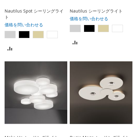
る
る
Nautilus Spot シーリングライ
Nautilus シーリングライト
ト
価格を問い合わせる
価格を問い合わせる
比
比
較
較
リ
リ
ス
ス
ト
ト
に
に
入
入
れ
れ
る
る