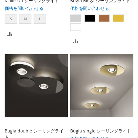
Make-Up シーリングライト
Bugia Mega シーリングライト
価格を問い合わせる
価格を問い合わせる
S
M
L
比
比
較
較
リ
リ
ス
ス
ト
ト
に
に
入
入
れ
れ
る
る
Bugia double シーリングライ
Bugia single シーリングライト
ト