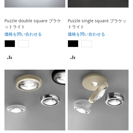
れ
れ
る
る
Puzzle double square ブラケ
Puzzle single square ブラケッ
ットライト
トライト
価格を問い合わせる
価格を問い合わせる
比
比
較
較
リ
リ
ス
ス
ト
ト
に
に
入
入
れ
れ