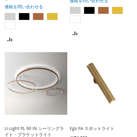
価格を問い合わせる
価格を問い合わせる
比
比
較
較
リ
リ
ス
ス
ト
ト
に
に
入
入
れ
れ
る
る
U-Light PL 90 IN シーリングラ
Ego FA スポットライト
イト・ブラケットライト