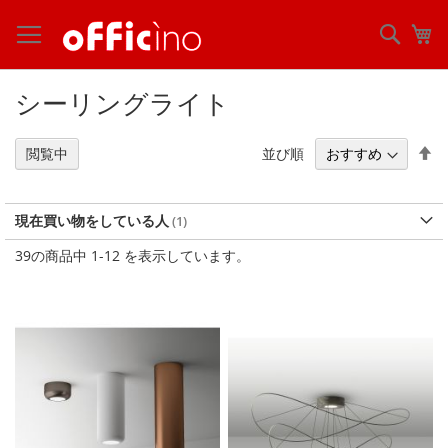
コ
ン
検
マ
テ
索
ン
ツ
シーリングライト
に
ス
キ
降
並び順
閲覧中
ッ
順
プ
現在買い物をしている人
39
の商品中
1
-
12
を表示しています。