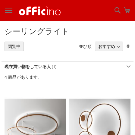
コ
ン
検
マ
テ
索
ン
ツ
シーリングライト
に
ス
キ
降
並び順
閲覧中
ッ
順
プ
現在買い物をしている人
4
商品があります。