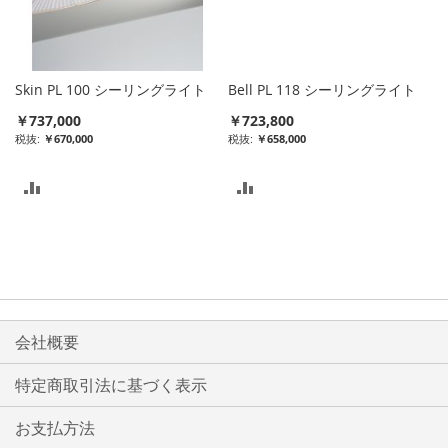
入
入
れ
れ
る
る
Skin PL 100 シーリングライト
Bell PL 118 シーリングライト
￥737,000
￥723,800
￥670,000
￥658,000
比
比
較
較
リ
リ
ス
ス
ト
ト
会社概要
に
に
特定商取引法に基づく表示
入
入
お支払方法
れ
れ